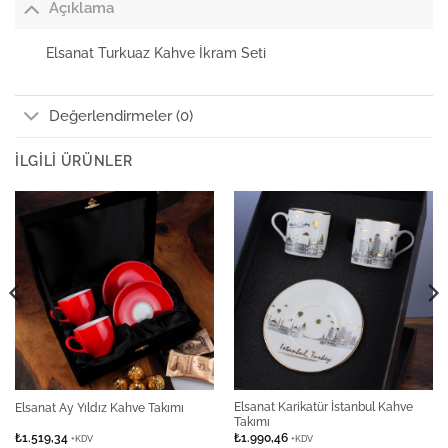
Açıklama
Elsanat Turkuaz Kahve İkram Seti
Değerlendirmeler (0)
İLGILI ÜRÜNLER
Elsanat Karikatür İstanbul Kahve
Elsanat Ay Yıldız Kahve Takımı
Takımı
₺
1.519,34
₺
1.990,46
+KDV
+KDV