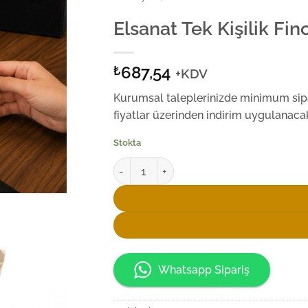
Elsanat Tek Kişilik Fi
687,54
₺
+KDV
Kurumsal taleplerinizde minimum sipar
fiyatlar üzerinden indirim uygulanacak
Stokta
Elsanat Tek Kişilik Fincan Seti Turkuaz adet
Whatsapp Sipariş