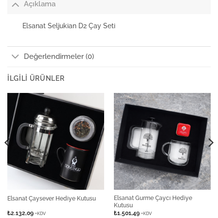
Açıklama
Elsanat Seljukian D2 Çay Seti
Değerlendirmeler (0)
İLGILI ÜRÜNLER
Elsanat Gurme Çaycı Hediye
Elsanat Çaysever Hediye Kutusu
Kutusu
₺
2.132,09
₺
1.501,49
+KDV
+KDV