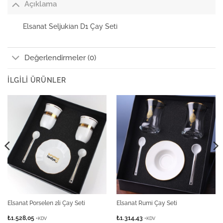
Açıklama
Elsanat Seljukian D1 Çay Seti
Değerlendirmeler (0)
İLGILI ÜRÜNLER
Elsanat Porselen 2li Çay Seti
Elsanat Rumi Çay Seti
₺
1.528,05
₺
1.314,43
+KDV
+KDV