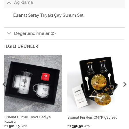
Açıklama
Elsanat Saray Tiryaki Çay Sunum Seti
Değerlendirmeler (0)
İLGILI ÜRÜNLER
Elsanat Gurme Çaycı Hediye
Elsanat Piri Reis CMYK Çay Seti
Kutusu
₺
1.501,49
₺
1.396,90
+KDV
+KDV