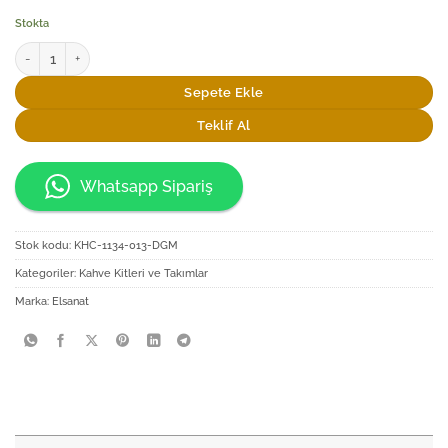
Stokta
Elsanat Selçuklu Yıldızı İkili Fincan Seti adet
Sepete Ekle
Teklif Al
Whatsapp Sipariş
Stok kodu:
KHC-1134-013-DGM
Kategoriler:
Kahve Kitleri ve Takımlar
Marka:
Elsanat