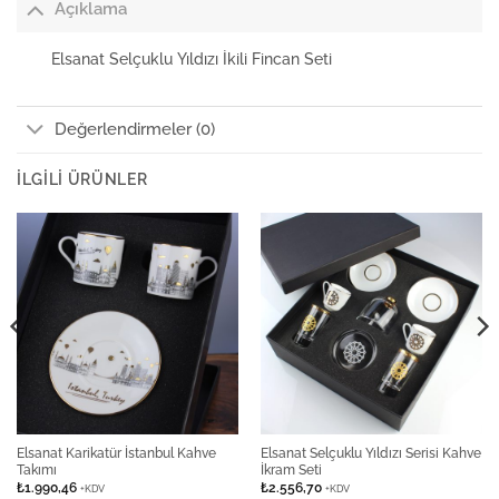
Açıklama
Elsanat Selçuklu Yıldızı İkili Fincan Seti
Değerlendirmeler (0)
İLGILI ÜRÜNLER
Elsanat Karikatür İstanbul Kahve
Elsanat Selçuklu Yıldızı Serisi Kahve
Takımı
İkram Seti
₺
1.990,46
₺
2.556,70
+KDV
+KDV