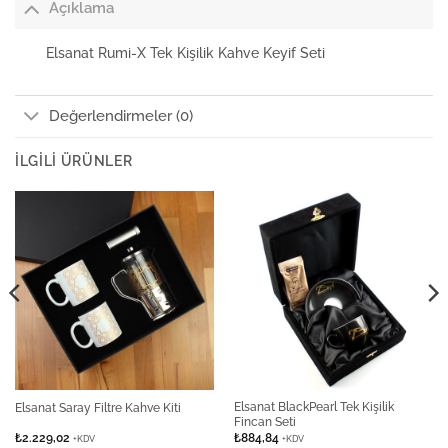
Açıklama
Elsanat Rumi-X Tek Kişilik Kahve Keyif Seti
Değerlendirmeler (0)
İLGILI ÜRÜNLER
Elsanat BlackPearl Tek Kişilik
Elsanat Saray Filtre Kahve Kiti
Fincan Seti
₺
2.229,02
₺
884,84
+KDV
+KDV