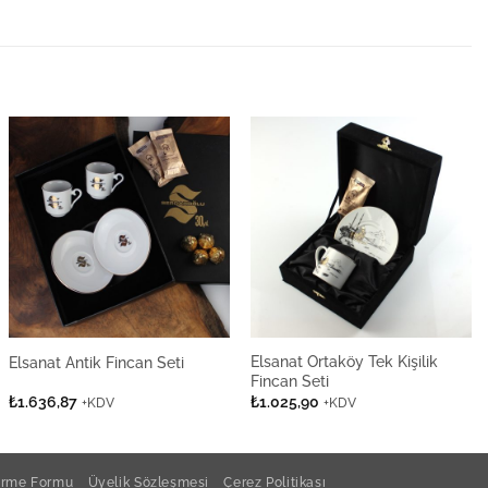
Elsanat Ortaköy Tek Kişilik
Elsanat Antik Fincan Seti
Fincan Seti
₺
1.636,87
₺
1.025,90
+KDV
+KDV
dirme Formu
Üyelik Sözleşmesi
Çerez Politikası