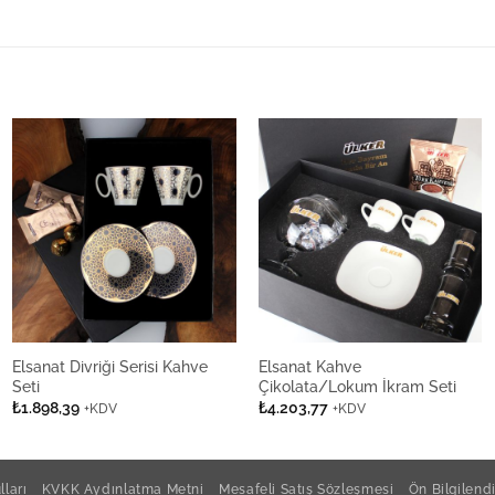
Elsanat Divriği Serisi Kahve
Elsanat Kahve
Seti
Çikolata/Lokum İkram Seti
₺
1.898,39
₺
4.203,77
+KDV
+KDV
ları
KVKK Aydınlatma Metni
Mesafeli Satış Sözleşmesi
Ön Bilgilen