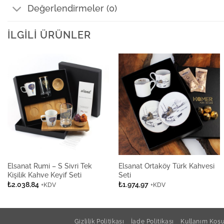
Değerlendirmeler (0)
İLGILI ÜRÜNLER
Elsanat Rumi – S Sivri Tek
Elsanat Ortaköy Türk Kahvesi
Kişilik Kahve Keyif Seti
Seti
₺
2.038,84
₺
1.974,97
+KDV
+KDV
Gizlilik Politikası
İade Politikası
Kullanım Koşul