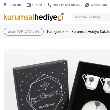
İçeriğe
Location
E-mail
+90 212 951 00 65
WhatsApp
atla
Ara:
Kategoriler
Kurumsal Hediye Katal
2026 PDF CATALOG