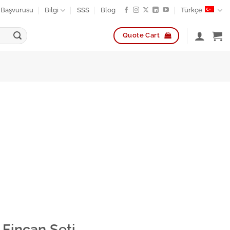
k Başvurusu
Bilgi
SSS
Blog
Türkçe
Quote Cart
Fincan Seti