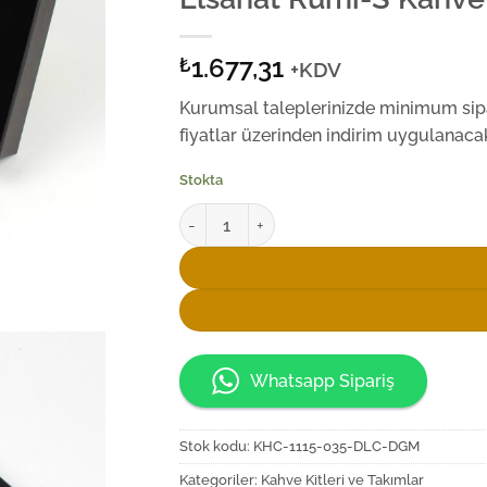
1.677,31
₺
+KDV
Kurumsal taleplerinizde minimum sipar
fiyatlar üzerinden indirim uygulanacak
Stokta
Elsanat Rumi-S Kahve Fincan Seti adet
Whatsapp Sipariş
Stok kodu:
KHC-1115-035-DLC-DGM
Kategoriler:
Kahve Kitleri ve Takımlar