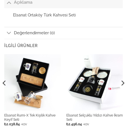
Açıklama
Elsanat Ortaköy Türk Kahvesi Seti
Değerlendirmeler (0)
İLGILI ÜRÜNLER
Elsanat Rumi-X Tek Kişilik Kahve
Elsanat Selçuklu Yıldızı Kahve İkram
Keyif Seti
Seti
₺
2.038,84
₺
2.496,04
+KDV
+KDV