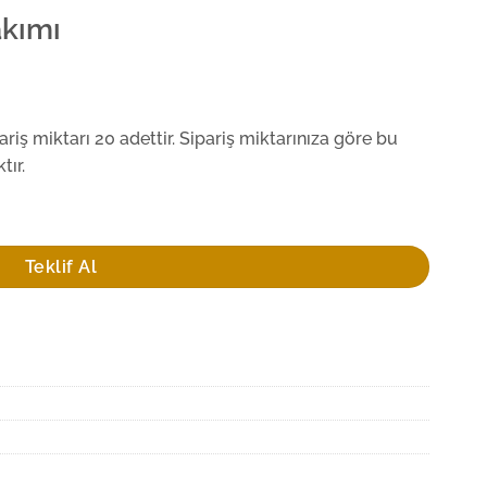
akımı
iş miktarı 20 adettir. Sipariş miktarınıza göre bu
tır.
Teklif Al