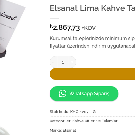
Elsanat Lima Kahve T
2.867,73
₺
+KDV
Kurumsal taleplerinizde minimum sipar
fiyatlar üzerinden indirim uygulanacak
Elsanat Lima Kahve Takımı adet
Whatsapp Sipariş
Stok kodu:
KHC-1207-LG
Kategoriler:
Kahve Kitleri ve Takımlar
Marka:
Elsanat