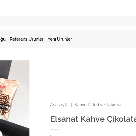
oğu
Referans Ürünler
Yeni Ürünler
Anasayfa
|
Kahve Kitleri ve Takımlar
Elsanat Kahve Çikola