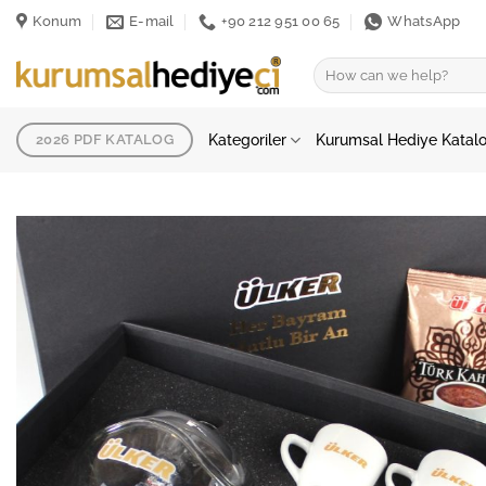
İçeriğe
Konum
E-mail
+90 212 951 00 65
WhatsApp
atla
Ara:
Kategoriler
Kurumsal Hediye Katal
2026 PDF KATALOG