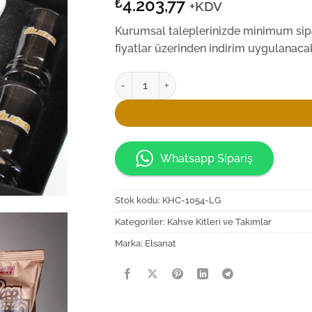
4.203,77
₺
+KDV
Kurumsal taleplerinizde minimum sipar
fiyatlar üzerinden indirim uygulanacak
Elsanat Kahve Çikolata/Lokum İkram Seti 
Whatsapp Sipariş
Stok kodu:
KHC-1054-LG
Kategoriler:
Kahve Kitleri ve Takımlar
Marka:
Elsanat