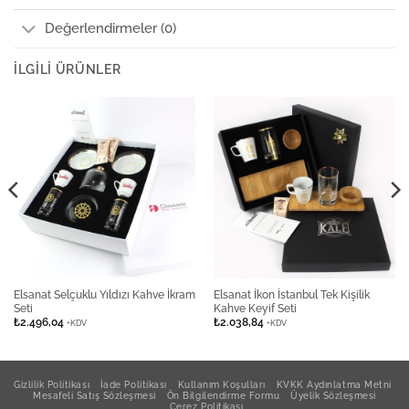
Değerlendirmeler (0)
İLGILI ÜRÜNLER
Elsanat Selçuklu Yıldızı Kahve İkram
Elsanat İkon İstanbul Tek Kişilik
Seti
Kahve Keyif Seti
₺
2.496,04
₺
2.038,84
+KDV
+KDV
Gizlilik Politikası
İade Politikası
Kullanım Koşulları
KVKK Aydınlatma Metni
Mesafeli Satış Sözleşmesi
Ön Bilgilendirme Formu
Üyelik Sözleşmesi
Çerez Politikası