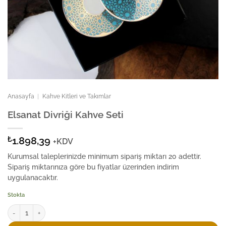
Anasayfa
|
Kahve Kitleri ve Takımlar
Elsanat Divriği Kahve Seti
₺
1.898,39
+KDV
Kurumsal taleplerinizde minimum sipariş miktarı 20 adettir.
Sipariş miktarınıza göre bu fiyatlar üzerinden indirim
uygulanacaktır.
Stokta
Elsanat Divriği Kahve Seti adet