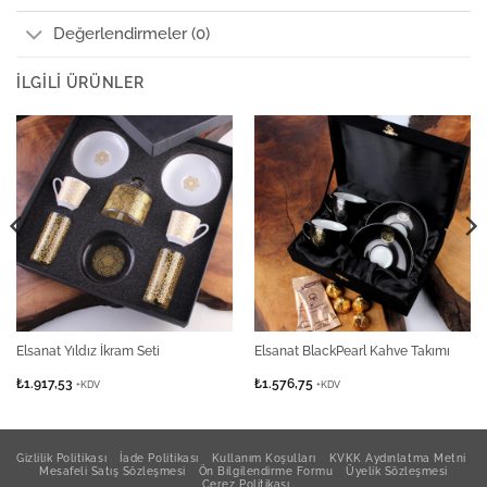
Değerlendirmeler (0)
İLGILI ÜRÜNLER
Elsanat Yıldız İkram Seti
Elsanat BlackPearl Kahve Takımı
₺
1.917,53
₺
1.576,75
+KDV
+KDV
Gizlilik Politikası
İade Politikası
Kullanım Koşulları
KVKK Aydınlatma Metni
Mesafeli Satış Sözleşmesi
Ön Bilgilendirme Formu
Üyelik Sözleşmesi
Çerez Politikası