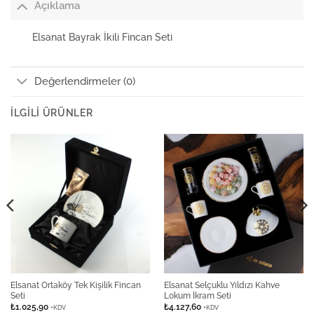
Açıklama
Elsanat Bayrak İkili Fincan Seti
Değerlendirmeler (0)
İLGILI ÜRÜNLER
Elsanat Ortaköy Tek Kişilik Fincan
Elsanat Selçuklu Yıldızı Kahve
Seti
Lokum İkram Seti
₺
1.025,90
₺
4.127,60
+KDV
+KDV