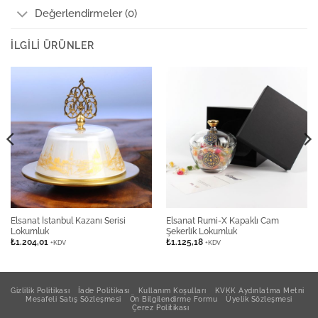
Değerlendirmeler (0)
İLGILI ÜRÜNLER
Elsanat İstanbul Kazanı Serisi
Elsanat Rumi-X Kapaklı Cam
Lokumluk
Şekerlik Lokumluk
₺
1.204,01
₺
1.125,18
+KDV
+KDV
Gizlilik Politikası
İade Politikası
Kullanım Koşulları
KVKK Aydınlatma Metni
Mesafeli Satış Sözleşmesi
Ön Bilgilendirme Formu
Üyelik Sözleşmesi
Çerez Politikası