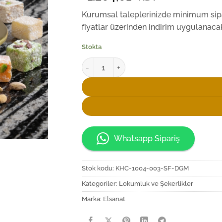
Kurumsal taleplerinizde minimum sipar
fiyatlar üzerinden indirim uygulanacak
Stokta
Elsanat İstanbul Kazanı Lokumluk adet
Whatsapp Sipariş
Stok kodu:
KHC-1004-003-SF-DGM
Kategoriler:
Lokumluk ve Şekerlikler
Marka:
Elsanat