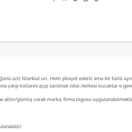
üğünü aziz İstanbul un… Hem şikayet ederiz ama bir türlü ay
na çıkıp kollarını açıp sarılmak ister…herkesi kucaklar o gen
ine altın/gümüş varak marka, firma logosu uygulanabilmekte
anabilir.)