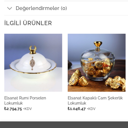
Değerlendirmeler (0)
İLGILI ÜRÜNLER
Elsanat Rumi Porselen
Elsanat Kapaklı Cam Şekerlik
Lokumluk
Lokumluk
₺
2.794,75
₺
1.046,47
+KDV
+KDV