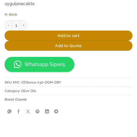
uygulanacaktır.
In stock
Elsanat Zeytinağacı Cam Şişede 150ml Sızma Zeytinyağı quantity
Add to cart
Add to Quote
Whatsapp Sipariş
SKU:
KHC-ZEN1004-030-DGM-DBY
Category:
Olive Oils
Brand:
Elsanat