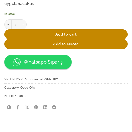
uygulanacaktır.
In stock
Elsanat Hasır Desen Cam Şişede 250ml Sızma Zeytinyağı quantity
Add to cart
Add to Quote
Whatsapp Sipariş
SKU:
KHC-ZEN1002-011-DGM-DBY
Category:
Olive Oils
Brand:
Elsanat