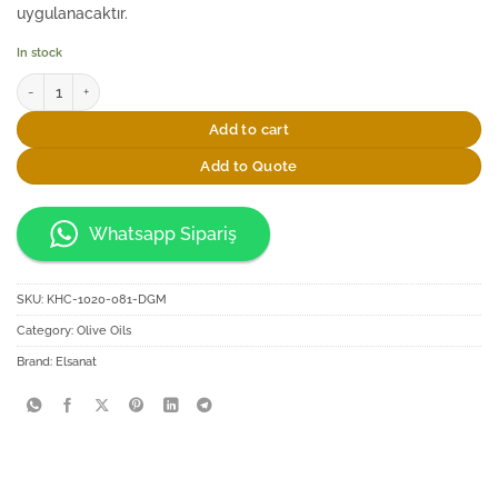
uygulanacaktır.
In stock
Elsanat Galata Cam Şişesinde 250ml Sızma Zeytinyağı quantity
Add to cart
Add to Quote
Whatsapp Sipariş
SKU:
KHC-1020-081-DGM
Category:
Olive Oils
Brand:
Elsanat