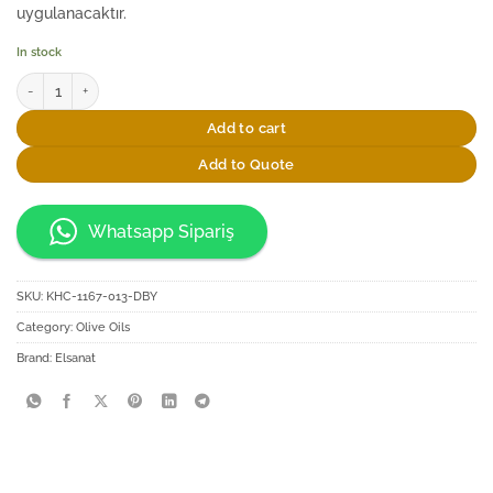
uygulanacaktır.
In stock
Elsanat Selçuklu Yıldızı 120ml Sızma Zeytinyağı quantity
Add to cart
Add to Quote
Whatsapp Sipariş
SKU:
KHC-1167-013-DBY
Category:
Olive Oils
Brand:
Elsanat