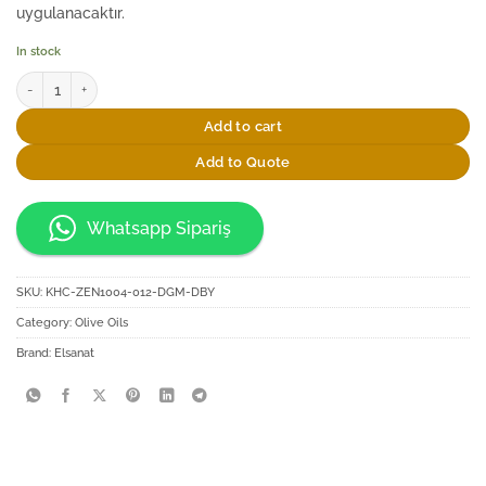
uygulanacaktır.
In stock
Elsanat Rumi Cam Şişede 150ml Sızma Zeytinyağı quantity
Add to cart
Add to Quote
Whatsapp Sipariş
SKU:
KHC-ZEN1004-012-DGM-DBY
Category:
Olive Oils
Brand:
Elsanat