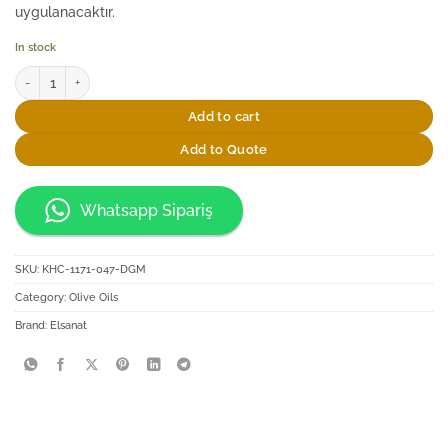
uygulanacaktır.
In stock
Elsanat Cam Şişede 500ml Sızma Zeytinyağı Nakkaş Desenli quantity
Add to cart
Add to Quote
Whatsapp Sipariş
SKU:
KHC-1171-047-DGM
Category:
Olive Oils
Brand:
Elsanat