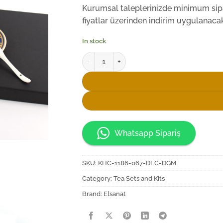
Kurumsal taleplerinizde minimum sipar
fiyatlar üzerinden indirim uygulanacakt
In stock
Elsanat Seljukian D5 Çay Seti quantity
Whatsapp Sipariş
SKU:
KHC-1186-067-DLC-DGM
Category:
Tea Sets and Kits
Brand:
Elsanat