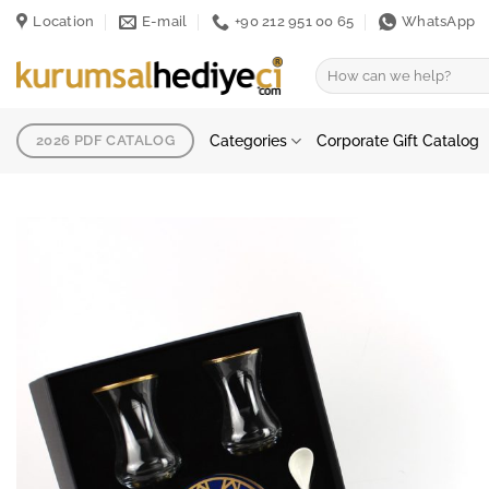
Skip
Location
E-mail
+90 212 951 00 65
WhatsApp
to
content
Search
for:
Categories
Corporate Gift Catalog
2026 PDF CATALOG