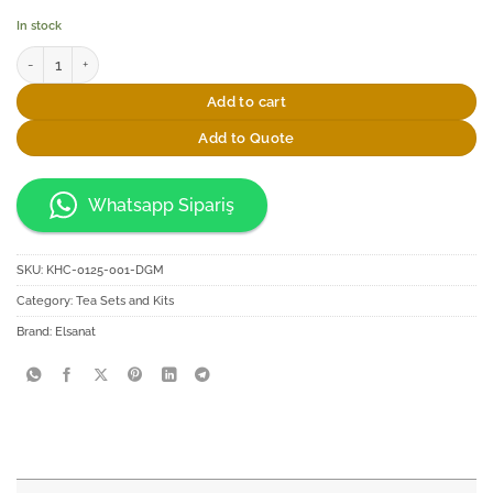
In stock
Elsanat Saray Serisi Tiryaki Çay Sunum Seti quantity
Add to cart
Add to Quote
Whatsapp Sipariş
SKU:
KHC-0125-001-DGM
Category:
Tea Sets and Kits
Brand:
Elsanat