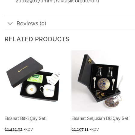
200x290x70mm (Yaklaşık ölçülerdir.)
Reviews (0)
RELATED PRODUCTS
Elsanat Bitki Çay Seti
Elsanat Seljukian D6 Çay Seti
₺
1.421,92
₺
1.197,11
+KDV
+KDV