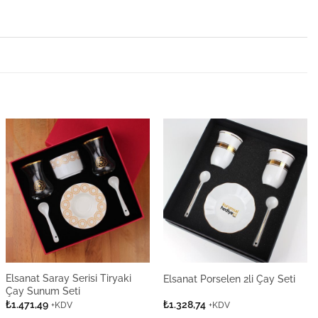
Elsanat Saray Serisi Tiryaki
Elsanat Porselen 2li Çay Seti
Çay Sunum Seti
₺
1.471,49
₺
1.328,74
+KDV
+KDV