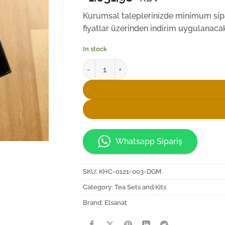
Kurumsal taleplerinizde minimum sipar
fiyatlar üzerinden indirim uygulanacakt
In stock
Elsanat İstanbul Kazanı Heybeli Çay Seti qu
Whatsapp Sipariş
SKU:
KHC-0121-003-DGM
Category:
Tea Sets and Kits
Brand:
Elsanat