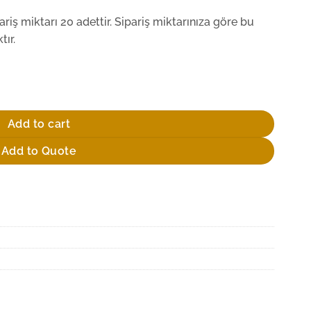
iş miktarı 20 adettir. Sipariş miktarınıza göre bu
ır.
antity
Add to cart
Add to Quote