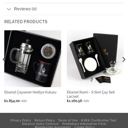
Reviews (0)
RELATED PRODUCTS
Elsanat Rumi – S Sivri Çay Seti
Elsanat Çaysever Hediye Kutusu
Lacivet
₺
1.854,00
₺
1.160,56
+KDV
+KDV
Privacy Policy
Return Policy
Terms of Use
KVKK Clarification Text
Distance Sales Contract
Preliminary Information Form
Membership Agreement
Cookie Policy