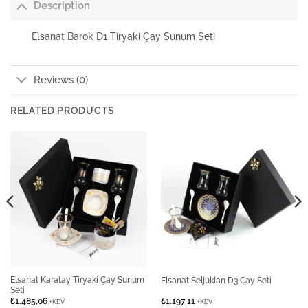
Description
Elsanat Barok D1 Tiryaki Çay Sunum Seti
Reviews (0)
RELATED PRODUCTS
Elsanat Karatay Tiryaki Çay Sunum
Elsanat Seljukian D3 Çay Seti
Seti
₺
1.485,06
₺
1.197,11
+KDV
+KDV