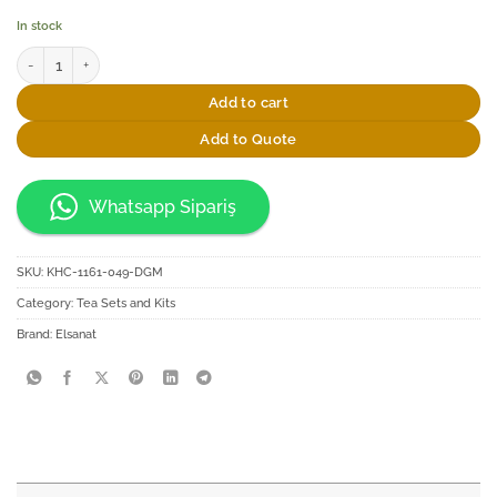
In stock
Elsanat Barok D1 Tiryaki Çay Sunum Seti quantity
Add to cart
Add to Quote
Whatsapp Sipariş
SKU:
KHC-1161-049-DGM
Category:
Tea Sets and Kits
Brand:
Elsanat