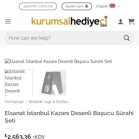
Skip
English
2026 PDF CATALOG
Quote Cart
to
content
Search
for:
Homepage
|
Bedside Jugs & Bottles
Elsanat İstanbul Kazanı Desenli Başucu Sürahi
Seti
₺
2.563,36
+KDV