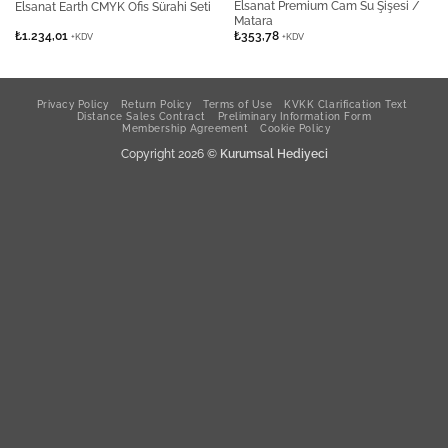
Elsanat Premium Cam Su Şişesi /
Elsanat Earth CMYK Ofis Sürahi Seti
Matara
₺
1.234,01
₺
353,78
+KDV
+KDV
Privacy Policy
Return Policy
Terms of Use
KVKK Clarification Text
Distance Sales Contract
Preliminary Information Form
Membership Agreement
Cookie Policy
Copyright 2026 ©
Kurumsal Hediyeci