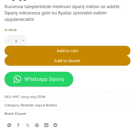
Kurumsal taleplerinizde minimum sipariş miktarı 20 adettir.
Sipariş miktarınıza göre bu fiyatlar üzerinden indirim
uygulanacaktır.
In stock
Elsanat İstanbul Kazanı Desenli Başucu Sürahi Seti quantity
Add to cart
Add to Quote
Whatsapp Sipariş
SKU:
KHC-1003-003-DGM
Category:
Bedside Jugs & Bottles
Brand:
Elsanat