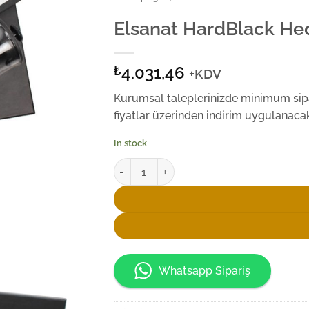
Elsanat HardBlack He
4.031,46
₺
+KDV
Kurumsal taleplerinizde minimum sipar
fiyatlar üzerinden indirim uygulanacakt
In stock
Elsanat HardBlack Hediye Kutusu quantity
Whatsapp Sipariş