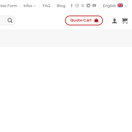
hise Form
Infos
FAQ
Blog
English
Quote Cart