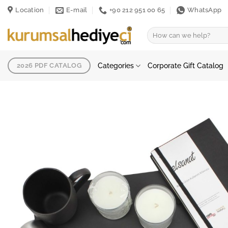
Skip
Location
E-mail
+90 212 951 00 65
WhatsApp
to
content
Search
for:
Categories
Corporate Gift Catalog
2026 PDF CATALOG