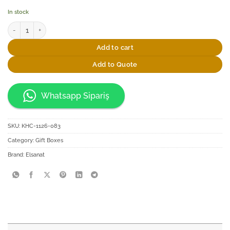
In stock
Elsanat Star Black Hediye Seti quantity
Add to cart
Add to Quote
Whatsapp Sipariş
SKU:
KHC-1126-083
Category:
Gift Boxes
Brand:
Elsanat