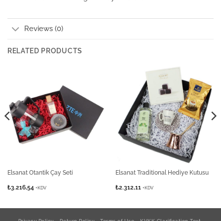
Reviews (0)
RELATED PRODUCTS
Elsanat Otantik Çay Seti
Elsanat Traditional Hediye Kutusu
₺
3.216,54
₺
2.312,11
+KDV
+KDV
Privacy Policy
Return Policy
Terms of Use
KVKK Clarification Text