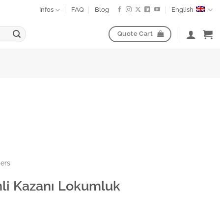
Infos
FAQ
Blog
English
Quote Cart
ders
nli Kazanı Lokumluk