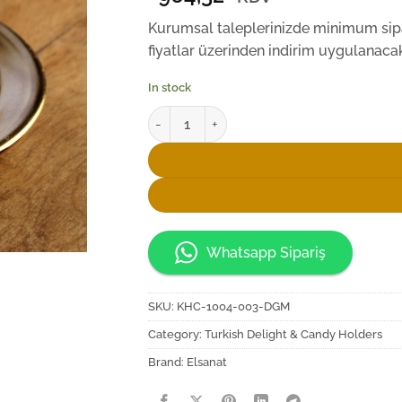
Kurumsal taleplerinizde minimum sipar
fiyatlar üzerinden indirim uygulanacakt
In stock
Elsanat İstanbul Desenli Kazanı Lokumluk q
Whatsapp Sipariş
SKU:
KHC-1004-003-DGM
Category:
Turkish Delight & Candy Holders
Brand:
Elsanat