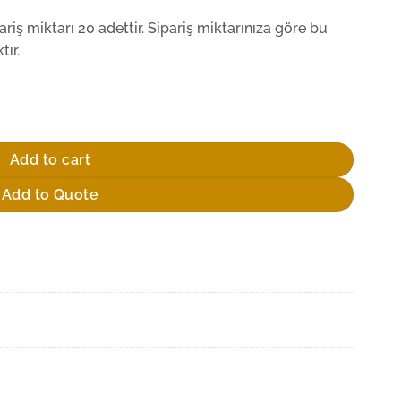
iş miktarı 20 adettir. Sipariş miktarınıza göre bu
ır.
uantity
Add to cart
Add to Quote