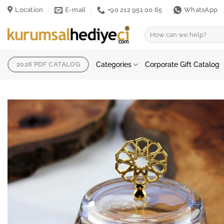
Skip
Location
E-mail
+90 212 951 00 65
WhatsApp
to
content
Search
for:
Categories
Corporate Gift Catalog
2026 PDF CATALOG