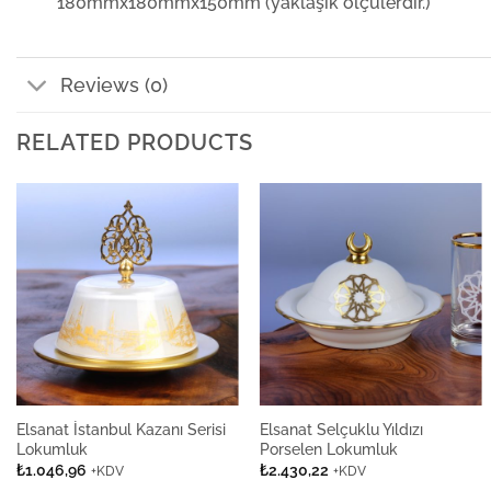
180mmx180mmx150mm (yaklaşık ölçülerdir.)
Reviews (0)
RELATED PRODUCTS
Elsanat İstanbul Kazanı Serisi
Elsanat Selçuklu Yıldızı
Lokumluk
Porselen Lokumluk
₺
1.046,96
₺
2.430,22
+KDV
+KDV