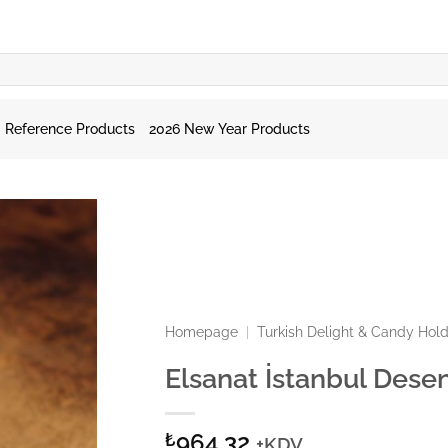
Reference Products
2026 New Year Products
Homepage
|
Turkish Delight & Candy Hol
Elsanat İstanbul Dese
964,32
₺
+KDV