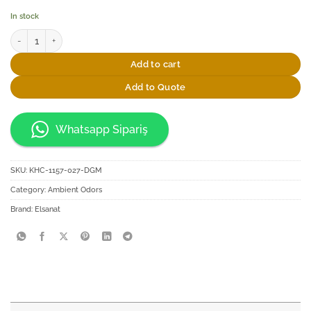
In stock
Elsanat Çintemani Kupa Ekli Koku Kiti quantity
Add to cart
Add to Quote
Whatsapp Sipariş
SKU:
KHC-1157-027-DGM
Category:
Ambient Odors
Brand:
Elsanat