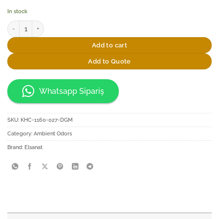
In stock
Elsanat Çintemani Koku Kiti quantity
Add to cart
Add to Quote
Whatsapp Sipariş
SKU:
KHC-1160-027-DGM
Category:
Ambient Odors
Brand:
Elsanat