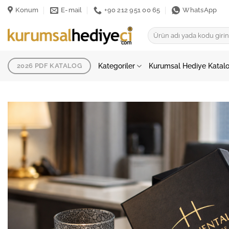
İçeriğe
Konum
E-mail
+90 212 951 00 65
WhatsApp
atla
Ara:
Kategoriler
Kurumsal Hediye Katal
2026 PDF KATALOG