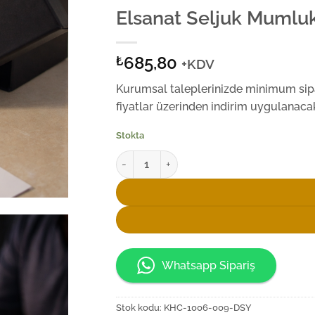
Elsanat Seljuk Mumlu
685,80
₺
+KDV
Kurumsal taleplerinizde minimum sipar
fiyatlar üzerinden indirim uygulanacak
Stokta
Elsanat Seljuk Mumluk adet
Whatsapp Sipariş
Stok kodu:
KHC-1006-009-DSY