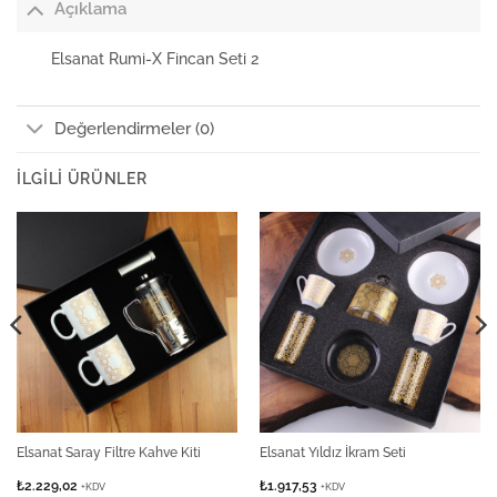
Açıklama
Elsanat Rumi-X Fincan Seti 2
Değerlendirmeler (0)
İLGILI ÜRÜNLER
Elsanat Saray Filtre Kahve Kiti
Elsanat Yıldız İkram Seti
₺
2.229,02
₺
1.917,53
+KDV
+KDV