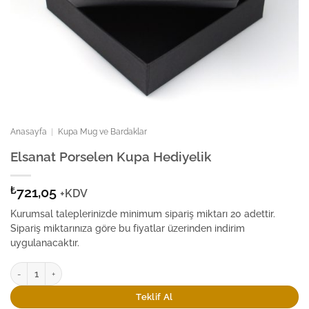
Anasayfa
|
Kupa Mug ve Bardaklar
Elsanat Porselen Kupa Hediyelik
₺
721,05
+KDV
Kurumsal taleplerinizde minimum sipariş miktarı 20 adettir.
Sipariş miktarınıza göre bu fiyatlar üzerinden indirim
uygulanacaktır.
Elsanat Porselen Kupa Hediyelik adet
Teklif Al