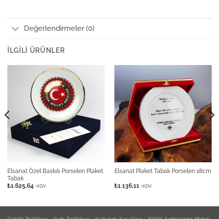
Değerlendirmeler (0)
İLGILI ÜRÜNLER
Elsanat Özel Baskılı Porselen Plaket
Elsanat Plaket Tabak Porselen 18cm
Tabak
₺
1.625,64
₺
1.136,11
+KDV
+KDV
Gizlilik Politikası
İade Politikası
Kullanım Koşulları
KVKK Aydınlatma Metni