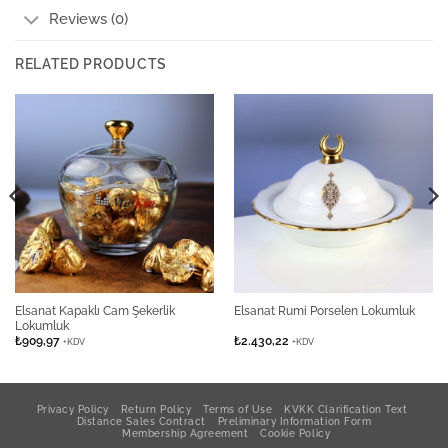
Reviews (0)
RELATED PRODUCTS
Elsanat Kapaklı Cam Şekerlik
Elsanat Rumi Porselen Lokumluk
Lokumluk
₺
909,97
₺
2.430,22
+KDV
+KDV
Privacy Policy
Return Policy
Terms of Use
KVKK Clarification Text
Distance Sales Contract
Preliminary Information Form
Membership Agreement
Cookie Policy