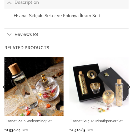
Description
Elsanat Selçuki Şeker ve Kolonya İkram Seti
Reviews (0)
RELATED PRODUCTS
Elsanat Plain Welcoming Set
Elsanat Selçuki Misafirperver Set
₺
1.930,04
₺
2.510,83
+KDV
+KDV