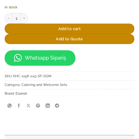
In stock
Elsanat Selçuki Şeker ve Kolonya İkram Seti quantity
Add to cart
Add to Quote
Whatsapp Sipariş
SKU:
KHC-1158-043-SF-DGM
Category:
Catering and Welcome Sets
Brand:
Elsanat