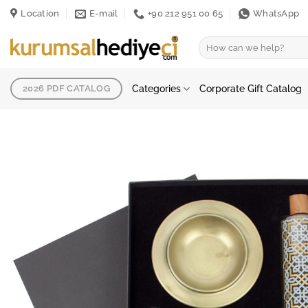
Skip
Location
E-mail
+90 212 951 00 65
WhatsApp
to
content
Search
for:
Categories
Corporate Gift Catalog
2026 PDF CATALOG