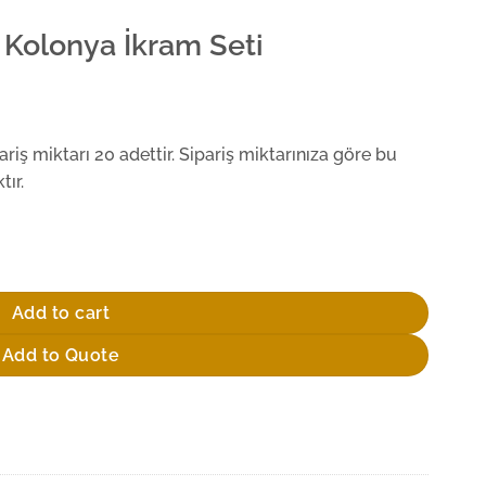
 Kolonya İkram Seti
iş miktarı 20 adettir. Sipariş miktarınıza göre bu
ır.
uantity
Add to cart
Add to Quote