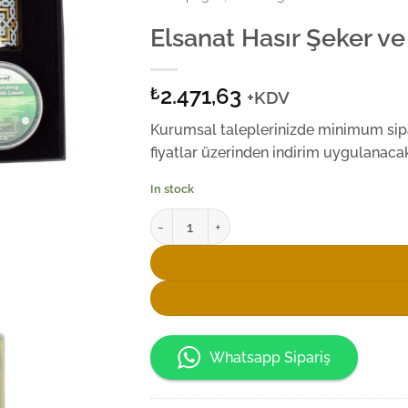
Elsanat Hasır Şeker ve
2.471,63
₺
+KDV
Kurumsal taleplerinizde minimum sipar
fiyatlar üzerinden indirim uygulanacakt
In stock
Elsanat Hasır Şeker ve Kolonya İkram Seti q
Whatsapp Sipariş