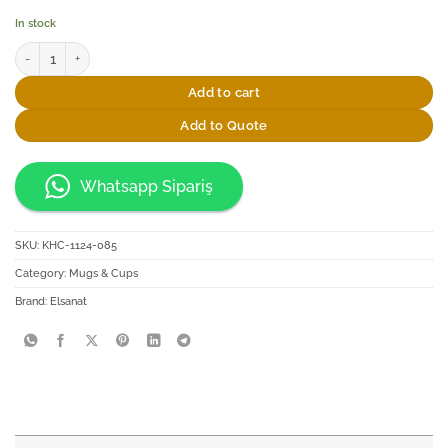
In stock
Elsanat Star Ahşap Bardak Altlığı quantity
Add to cart
Add to Quote
Whatsapp Sipariş
SKU:
KHC-1124-085
Category:
Mugs & Cups
Brand:
Elsanat