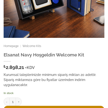
Homepage
|
Welcome Kits
Elsanat Navy Hoşgeldin Welcome Kit
₺
2.898,21
+KDV
Kurumsal taleplerinizde minimum sipariş miktarı 20 adettir.
Sipariş miktarınıza göre bu fiyatlar üzerinden indirim
uygulanacaktır.
In stock
Elsanat Navy Hoşgeldin Welcome Kit quantity